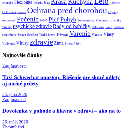
Leto
Krása
Kuchyňa
Flexibilita
choroba
Infarkt
Joga
liečenie
Ochrana pred chorobou
Ochorenia pečene
Orgány
Pečenie
Pleť
Pohyb
osamelosť
Pečeň
Prejedanie sa
Prevencia
príznaky
psychické zdravie
Rady od babičky
Príčiny
Rakovina
Ráno
Rúška a
Varenie
Vlasy
respirátory
Strava
Strečing
Tenké črevo
Trávenie
Vianoce
zdravie
Vírusy
Zima
Vstávanie
Životný štýl
Najnovšie články
Zaujímavosti
Taxi Schwechat nonstop: Riešenie pre skoré odlety
aj nočné prílety
24. júna 2026
Zaujímavosti
Dovolenka v pohode a hlavne v zdraví – ako na to
26. mája 2026
Životný štýl