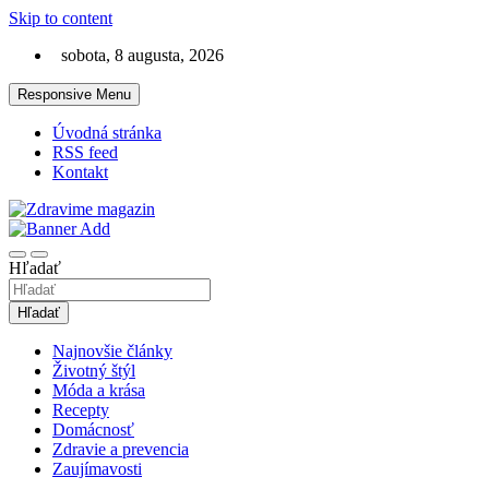
Skip to content
sobota, 8 augusta, 2026
Responsive Menu
Úvodná stránka
RSS feed
Kontakt
Magazín zdravia a pre zdravý životný štýl
Zdravime.sk
Hľadať
Hľadať
Najnovšie články
Životný štýl
Móda a krása
Recepty
Domácnosť
Zdravie a prevencia
Zaujímavosti