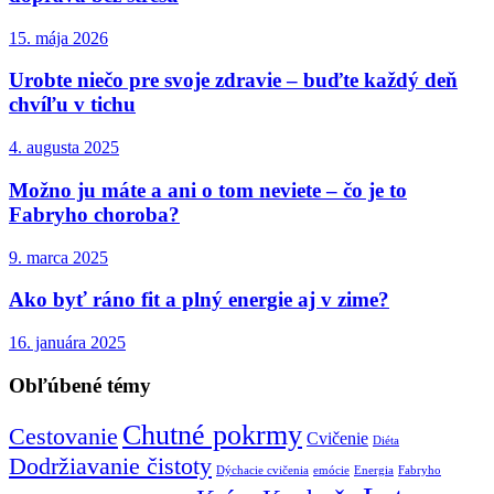
15. mája 2026
Urobte niečo pre svoje zdravie – buďte každý deň
chvíľu v tichu
4. augusta 2025
Možno ju máte a ani o tom neviete – čo je to
Fabryho choroba?
9. marca 2025
Ako byť ráno fit a plný energie aj v zime?
16. januára 2025
Obľúbené témy
Chutné pokrmy
Cestovanie
Cvičenie
Diéta
Dodržiavanie čistoty
Dýchacie cvičenia
emócie
Energia
Fabryho