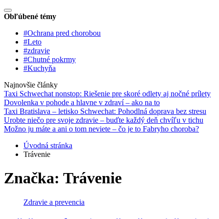
Obľúbené témy
#Ochrana pred chorobou
#Leto
#zdravie
#Chutné pokrmy
#Kuchyňa
Najnovšie články
Taxi Schwechat nonstop: Riešenie pre skoré odlety aj nočné prílety
Dovolenka v pohode a hlavne v zdraví – ako na to
Taxi Bratislava – letisko Schwechat: Pohodlná doprava bez stresu
Urobte niečo pre svoje zdravie – buďte každý deň chvíľu v tichu
Možno ju máte a ani o tom neviete – čo je to Fabryho choroba?
Úvodná stránka
Trávenie
Značka:
Trávenie
Zdravie a prevencia