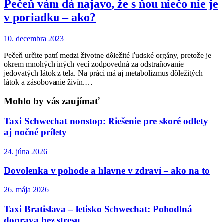
Pečeň vám dá najavo, že s ňou niečo nie je
v poriadku – ako?
10. decembra 2023
Pečeň určite patrí medzi životne dôležité ľudské orgány, pretože je
okrem mnohých iných vecí zodpovedná za odstraňovanie
jedovatých látok z tela. Na práci má aj metabolizmus dôležitých
látok a zásobovanie živín.…
Mohlo by vás zaujímať
Taxi Schwechat nonstop: Riešenie pre skoré odlety
aj nočné prílety
24. júna 2026
Dovolenka v pohode a hlavne v zdraví – ako na to
26. mája 2026
Taxi Bratislava – letisko Schwechat: Pohodlná
doprava bez stresu